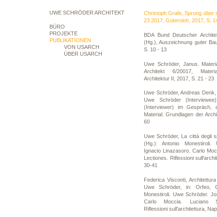
UWE SCHRÖDER ARCHITEKT
Christoph Grafe, Sprung über d
23.2017, Gütersloh, 2017, S. 1
BÜRO
PROJEKTE
BDA Bund Deutscher Archite
PUBLIKATIONEN
(Hg.), Auszeichnung guter Ba
VON USARCH
S. 10 - 13
ÜBER USARCH
Uwe Schröder, Janus. Materia
Architekt 6/20017, Mater
Architektur II, 2017, S. 21 - 23
Uwe Schröder, Andreas Denk,
Uwe Schröder (Interviewe
(Interviewer) im Gespräch, d
Material. Grundlagen der Archit
60
Uwe Schröder, La città degli sp
(Hg.): Antonio Monestiroli
Ignacio Linazasoro. Carlo Moc
Lectiones. Riflessioni sull'archi
30-41
Federica Visconti, Architettura 
Uwe Schröder, in: Orfeo, Ca
Monestiroli. Uwe Schröder. Jo
Carlo Moccia. Luciano Se
Riflessioni sull'architettura, Na