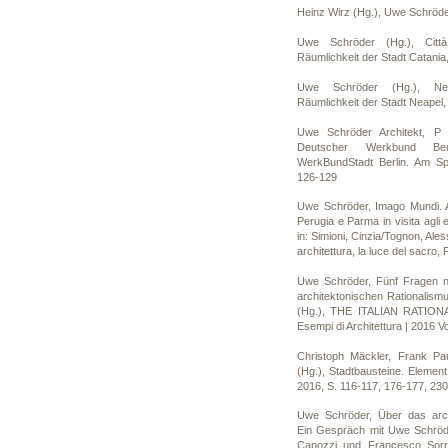
Heinz Wirz (Hg.), Uwe Schröde
Uwe Schröder (Hg.), Citt
Räumlichkeit der Stadt Catania
Uwe Schröder (Hg.), Nea
Räumlichkeit der Stadt Neapel,
Uwe Schröder Architekt, P
Deutscher Werkbund Be
WerkBundStadt Berlin. Am Spr
126-129
Uwe Schröder, Imago Mundi. A
Perugia e Parma in visita agli e
in: Simioni, Cinzia/Tognon, Ale
architettura, la luce del sacro
Uwe Schröder, Fünf Fragen na
architektonischen Rationalism
(Hg.), THE ITALIAN RATION
Esempi di Architettura | 2016 Vol
Christoph Mäckler, Frank Pa
(Hg.), Stadtbausteine. Element 
2016, S. 116-117, 176-177, 23
Uwe Schröder, Über das arch
Ein Gespräch mit Uwe Schröd
Capozzi und Francesco Sorren