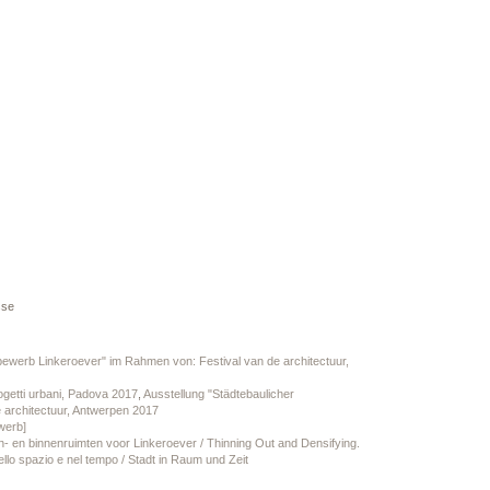
sse
ewerb Linkeroever" im Rahmen von: Festival van de architectuur,
rogetti urbani, Padova 2017
,
Ausstellung "Städtebaulicher
 architectuur, Antwerpen 2017
werb]
n- en binnenruimten voor Linkeroever / Thinning Out and Densifying.
ello spazio e nel tempo / Stadt in Raum und Zeit