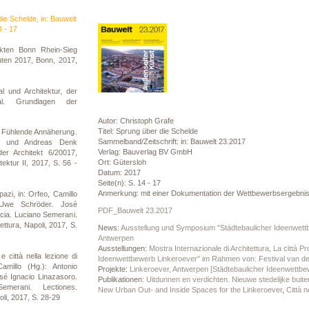
ie Schelde, in: Bauwelt
4 - 17
kten Bonn Rhein-Sieg
uten 2017, Bonn, 2017,
l und Architektur, der
ial. Grundlagen der
Autor: Christoph Grafe
Titel: Sprung über die Schelde
 Fühlende Annäherung.
Sammelband/Zeitschrift: in: Bauwelt 23.2017
e) und Andreas Denk
Verlag: Bauverlag BV GmbH
er Architekt 6/20017,
Ort: Gütersloh
ektur II, 2017, S. 56 -
Datum: 2017
Seite(n): S. 14 - 17
Anmerkung: mit einer Dokumentation der Wettbewerbsergebni
azi, in: Orfeo, Camillo
. Uwe Schröder. José
PDF_Bauwelt 23.2017
cia. Luciano Semerani.
tettura, Napoli, 2017, S.
News:
Ausstellung und Symposium "Städtebaulicher Ideenwettb
Antwerpen
Ausstellungen:
Mostra Internazionale di Architettura, La città P
e città nella lezione di
Ideenwettbewerb Linkeroever" im Rahmen von: Festival van de
millo (Hg.): Antonio
Projekte:
Linkeroever, Antwerpen [Städtebaulicher Ideenwettbe
sé Ignacio Linazasoro.
Publikationen:
Uitdunnen en verdichten. Nieuwe stedelijke buite
merani. Lectiones.
New Urban Out- and Inside Spaces for the Linkeroever
,
Città n
poli, 2017, S. 28-29