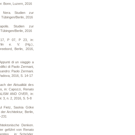
r. Bonn, Luzern, 2016
à Nera. Studien zur
, Tübingen/Berlin, 2016
polis. Studien zur
 Tübingen/Berlin, 2016
 17, P 07, P 23, in:
rlin e. V. (Hg.),
eebord, Berlin, 2016,
ppunti di un viaggio a
difici di Paolo Zermani,
ssandro: Paolo Zermani.
, Padova, 2016, S. 14-17
ch der Aktualität des
us, in: Capozzi, Renato
ALISM AND OVER, in:
. 3, n. 2, 2016, S. 5-8
ul Fietz, Saskia Göke
der Architektur, Berlin,
0-231
itektonische Denken.
er geführt von Renato
tino, , in: Schröder,