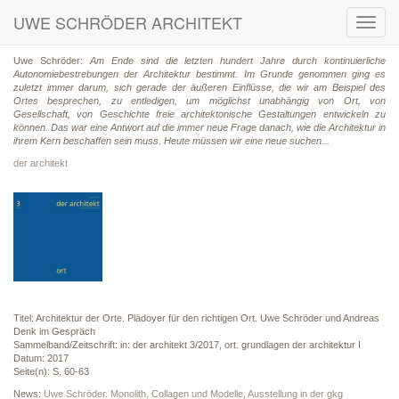
UWE SCHRÖDER ARCHITEKT
Toggl
navig
Uwe Schröder:
Am Ende sind die letzten hundert Jahre durch kontinuierliche
Autonomiebestrebungen der Architektur bestimmt. Im Grunde genommen ging es
zuletzt immer darum, sich gerade der äußeren Einflüsse, die wir am Beispiel des
Ortes besprechen, zu entledigen, um möglichst unabhängig von Ort, von
Gesellschaft, von Geschichte freie architektonische Gestaltungen entwickeln zu
können. Das war eine Antwort auf die immer neue Frage danach, wie die Architektur in
ihrem Kern beschaffen sein muss. Heute müssen wir eine neue suchen...
der architekt
Titel: Architektur der Orte. Plädoyer für den richtigen Ort. Uwe Schröder und Andreas
Denk im Gespräch
Sammelband/Zeitschrift: in: der architekt 3/2017, ort. grundlagen der architektur I
Datum: 2017
Seite(n): S. 60-63
News:
Uwe Schröder. Monolith, Collagen und Modelle, Ausstellung in der gkg