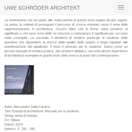
UWE SCHRÖDER ARCHITEKT
Toggl
navig
La motivazione che ha spinto alla realizzazione di questo testo origina da due ragioni.
La prima, la volontà di proseguire il percorso di ricerca orientato verso il tema della
rappresentazione in architettura. Ovvero l’idea che le forme siano portatrici di
significato e che esse sono belle se riescono a comunicare il significato per cui sono
state concepite. La seconda, il desiderio di rendere partecipe lo studente delle
questioni che riguardano la ricerca della qualità dello spazio, il luogo reputato alla
manifestazione del significato. Il testo è pensato per lo studente. Inteso come un
piccolo manuale di estetica pratica, dal carattere didattico, racconta alcune esperienze
di architettura esemplari in quanto esito della ricerca di autori del contemporaneo.
Autor: Alessandro Dalla Caneva
Titel: Esempi di architettura. Manuale per lo studente
Verlag: lampi di stampa
Ort: Milano
Datum: 2019
Seite(n): S. 165 - 186