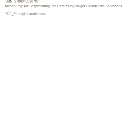
ISBN: 9788848820707
Anmerkung: Mit Besprechung und Darstellung einiger Bauten Uwe Schröder's
PDF_Esempi di architettura