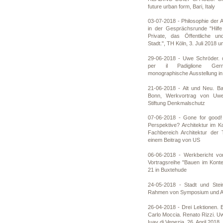
future urban form, Bari, Italy
03-07-2018 - Philosophie der 
in der Gesprächsrunde "Hilfe
Private, das Öffentliche un
Stadt.", TH Köln, 3. Juli 2018 
29-06-2018 - Uwe Schröder. q
per il Padiglione Ger
monographische Ausstellung in
21-06-2018 - Alt und Neu. Ba
Bonn, Werkvortrag von Uwe
Stiftung Denkmalschutz
07-06-2018 - Gone for good!
Perspektive? Architektur im 
Fachbereich Architektur der 
einem Beitrag von US
06-06-2018 - Werkbericht 
Vortragsreihe "Bauen im Kont
21 in Buxtehude
24-05-2018 - Stadt und Stei
Rahmen von Symposium und Au
26-04-2018 - Drei Lektionen. E
Carlo Moccia. Renato Rizzi. U
Iuav di Venezia, 26. April 2018