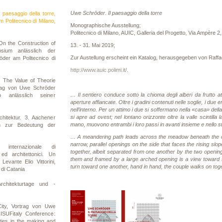
Uwe Schröder. Il paesaggio della torre
 paesaggio della torre,
 Politecnico di Milano,
Monographische Ausstellung;
Politecnico di Milano, AUIC, Galleria del Progetto, Via Ampère 2,
n the Construction of
13. - 31. Mai 2019;
osium anlässlich der
Zur Austellung erscheint ein Katalog, herausgegeben von Raffae
der am Politecnico di
http://www.auic.polimi.it/
.
 The Value of Theorie
rtrag von Uwe Schröder
… Il sentiero conduce sotto la chioma degli alberi da frutto at
 anlässlich seiner
aperture affiancate. Oltre i gradini contenuti nelle soglie, i d
nell’interno. Per un attimo i due si soffermano nella «casa» della
si apre ad ovest; nel lontano orizzonte oltre la valle scintilla 
chitektur. 3. Aachener
mano, muovono entrambi i loro passi in avanti insieme e nello 
en zur Bedeutung der
… A meandering path leads across the meadow beneath the crow
narrow, parallel openings on the side that faces the rising slo
internazionale di
together, albeit separated from one another by the two opening
ed architettonici. Un
them and framed by a large arched opening is a view toward t
Levante Elio Vittorini,
turn toward one another, hand in hand, the couple walks on tog
 di Catania
rchitekturtage und -
ity, Vortrag von Uwe
ISUFitaly Conference:
es in the making and