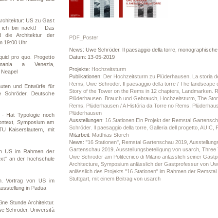
Architektur: US zu Gast
 ich bin nackt! – Das
d die Architektur der
PDF_Poster
um 19:00 Uhr
News: Uwe Schröder. Il paesaggio della torre, monographische Au
Datum: 13-05-2019
uid pro quo. Progetto
mania a Venezia,
Projekte:
Hochzeitsturm
 Neapel
Publikationen:
Der Hochzeitsturm zu Plüderhausen
,
La storia d
Rems
,
Uwe Schröder. Il paesaggio della torre / The landscape o
uten und Entwürfe für
Story of the Tower on the Rems in 12 chapters
,
Landmarken. Ra
 Schröder, Deutsche
Plüderhausen. Brauch und Gebrauch
,
Hochzeitsturm
,
The Stor
Rems, Plüderhausen / A História da Torre no Rems, Plüderhau
Plüderhausen
 - Hat Typologie noch
Ausstellungen:
16 Stationen Ein Projekt der Remstal Gartensch
Kontext, Symposium am
Schröder. Il paesaggio della torre, Galleria dell progetto, AUIC,
TU Kaiserslautern, mit
Mitarbeit:
Matthias Storch
News:
"16 Stationen", Remstal Gartenschau 2019, Ausstellung
Gartenschau 2019, Ausstellungsbeteiligung von usarch
,
Three 
von US im Rahmen der
Uwe Schröder am Politecnico di Milano anlässlich seiner Gast
ext" an der hochschule
Architecture, Symposium anlässlich der Gastprofessur von Uwe
anlässlich des Projekts "16 Stationen" im Rahmen der Remstal
Stuttgart, mit einem Beitrag von usarch
n. Vortrag von US im
sstellung in Padua
ine Stunde Architektur.
we Schröder, Università