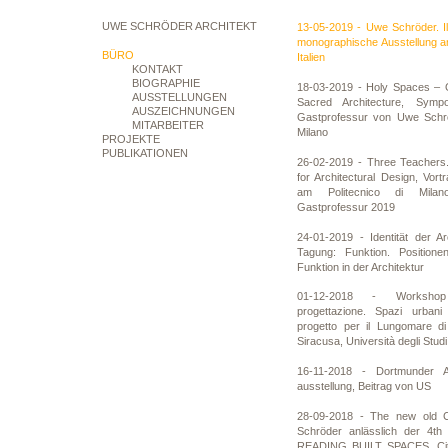
UWE SCHRÖDER ARCHITEKT
13-05-2019 - Uwe Schröder. Il
monographische Ausstellung am
BÜRO
Italien
KONTAKT
BIOGRAPHIE
18-03-2019 - Holy Spaces – O
AUSSTELLUNGEN
Sacred Architecture, Symp
AUSZEICHNUNGEN
Gastprofessur von Uwe Schrö
MITARBEITER
Milano
PROJEKTE
PUBLIKATIONEN
26-02-2019 - Three Teachers.
for Architectural Design, Vo
am Politecnico di Milano
Gastprofessur 2019
24-01-2019 - Identität der Ar
Tagung: Funktion. Position
Funktion in der Architektur
01-12-2018 - Workshop 
progettazione. Spazi urbani 
progetto per il Lungomare di 
Siracusa, Università degli Studi
16-11-2018 - Dortmunder A
ausstellung, Beitrag von US
28-09-2018 - The new old C
Schröder anlässlich der 4th 
READING BUILT SPACES. Citi