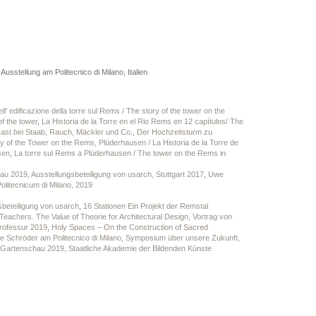
sstellung am Politecnico di Milano, Italien
ell' edificazione della torre sul Rems / The story of the tower on the
f the tower
,
La Historia de la Torre en el Rio Rems en 12 capítulos/ The
st bei Staab, Rauch, Mäckler und Co.
,
Der Hochzeitsturm zu
y of the Tower on the Rems, Plüderhausen / La Historia de la Torre de
sen
,
La torre sul Rems a Plüderhausen / The tower on the Rems in
au 2019, Ausstellungsbeteiligung von usarch, Stuttgart 2017
,
Uwe
 Politecnicum di Milano, 2019
sbeteiligung von usarch
,
16 Stationen Ein Projekt der Remstal
Teachers. The Value of Theorie for Architectural Design, Vortrag von
professur 2019
,
Holy Spaces – On the Construction of Sacred
 Schröder am Politecnico di Milano
,
Symposium über unsere Zukunft,
 Gartenschau 2019, Staatliche Akademie der Bildenden Künste