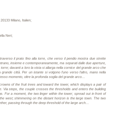
 20133 Milano, Italien;
lla Neri;
traverso il prato fino alla torre, che verso il pendio mostra due strette
ue entrano, insieme e contemporaneamente, ma separati dalle due aperture,
 torre; davanti a loro la vista si allarga nella cornice del grande arco che
la grande città. Per un istante si volgono l’uno verso l’altro, mano nella
stesso momento, oltre la profonda soglia del grande arco…
ns of the fruit trees and toward the tower, which displays a pair of
pe. Via steps, the couple crosses the thresholds and enters the building
s. For a moment, the two linger within the tower; spread out in front of
he west; shimmering on the distant horizon is the large town. The two
ether, passing through the deep threshold of the large arch…