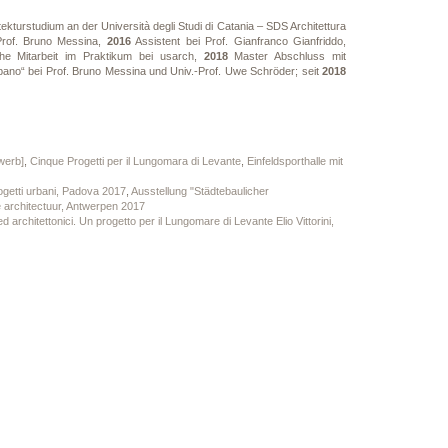
ekturstudium an der Università degli Studi di Catania – SDS Architettura
Prof. Bruno Messina,
2016
Assistent bei Prof. Gianfranco Gianfriddo,
he Mitarbeit im Praktikum bei usarch,
2018
Master Abschluss mit
urbano“ bei Prof. Bruno Messina und Univ.-Prof. Uwe Schröder; seit
2018
werb]
,
Cinque Progetti per il Lungomara di Levante
,
Einfeldsporthalle mit
rogetti urbani, Padova 2017
,
Ausstellung "Städtebaulicher
 architectuur, Antwerpen 2017
architettonici. Un progetto per il Lungomare di Levante Elio Vittorini,