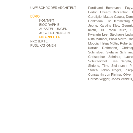
UWE SCHRÖDER ARCHITEKT
Ferdinand Bemmann,
Feyy
Berbig,
Christof Berkenhoff,
BÜRO
Carofiglio,
Matteo Casola,
Dome
KONTAKT
Dahlmann,
Julia Hemmerling,
BIOGRAPHIE
Jeong,
Karoline Kley,
Georgi
AUSSTELLUNGEN
Kroth,
Till Robin Kurz,
C
AUSZEICHNUNGEN
Kwangjin Lee,
Stephanie Ludw
MITARBEITER
Nina Mampel,
Paolo Marra,
Ya
PROJEKTE
Moccia,
Helga Müller,
Roberta P
PUBLIKATIONEN
Kerstin Rothmann,
Christ
Schmalöer,
Stefanie Schman
Christopher Schriner,
Laur
Schützeichel,
Elisa Segat
Sirdone,
Timo Steinmann,
Ph
Storch,
Jakob Träger,
Josep
Constantin von Richter,
Olive
Christa Wigger,
Jonas Winkels