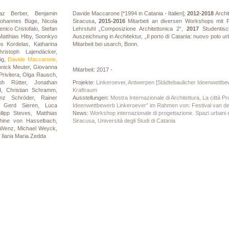
az Berber,
Benjamin
Davide Maccarone [*1994 in Catania - Italien];
2
012-2018
Archit
Johannes Büge,
Nicola
Siracusa,
2015-2016
Mitarbeit an diversen Workshops mit 
nico Cristofalo,
Stefan
Lehrstuhl „Composizione Architettonica 2“,
2017
Studentisc
Matthias Hiby,
Soonkyo
Auszeichnung in Architektur, „Il porto di Catania: nuovo polo 
os Kordelas,
Katharina
Mitarbeit bei usarch, Bonn.
hristoph Lajendäcker,
ig,
Davide Maccarone,
nnick Meuter,
Giovanna
Mitarbeit: 2017 -
rivitera,
Olga Rausch,
oph Rütter,
Jonathan
Projekte:
Linkeroever, Antwerpen [Städtebaulicher Ideenwettbe
d,
Christian Schramm,
Kraftraum
enz Schröder,
Rainer
Ausstellungen:
Mostra Internazionale di Architettura, La città P
a,
Gerd Sieren,
Luca
Ideenwettbewerb Linkeroever" im Rahmen von: Festival van de
ilipp Steves,
Matthias
News:
Workshop internazionale di progettazione. Spazi urbani ed 
hine von Hasselbach,
Siracusa, Università degli Studi di Catania
r Wenz,
Michael Weyck,
,
Ilaria Maria Zedda