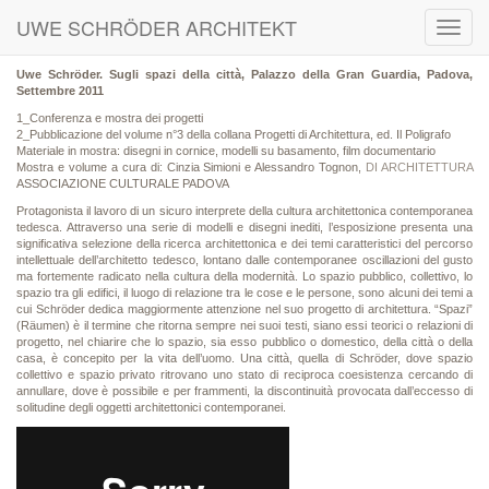
UWE SCHRÖDER ARCHITEKT
Toggl
navig
Uwe Schröder. Sugli spazi della città, Palazzo della Gran Guardia, Padova,
Settembre 2011
1_Conferenza e mostra dei progetti
2_Pubblicazione del volume n°3 della collana Progetti di Architettura, ed. Il Poligrafo
Materiale in mostra: disegni in cornice, modelli su basamento, film documentario
Mostra e volume a cura di: Cinzia Simioni e Alessandro Tognon,
DI ARCHITETTURA
ASSOCIAZIONE CULTURALE PADOVA
Protagonista il lavoro di un sicuro interprete della cultura architettonica contemporanea
tedesca. Attraverso una serie di modelli e disegni inediti, l’esposizione presenta una
significativa selezione della ricerca architettonica e dei temi caratteristici del percorso
intellettuale dell’architetto tedesco, lontano dalle contemporanee oscillazioni del gusto
ma fortemente radicato nella cultura della modernità. Lo spazio pubblico, collettivo, lo
spazio tra gli edifici, il luogo di relazione tra le cose e le persone, sono alcuni dei temi a
cui Schröder dedica maggiormente attenzione nel suo progetto di architettura. “Spazi”
(Räumen) è il termine che ritorna sempre nei suoi testi, siano essi teorici o relazioni di
progetto, nel chiarire che lo spazio, sia esso pubblico o domestico, della città o della
casa, è concepito per la vita dell’uomo. Una città, quella di Schröder, dove spazio
collettivo e spazio privato ritrovano uno stato di reciproca coesistenza cercando di
annullare, dove è possibile e per frammenti, la discontinuità provocata dall’eccesso di
solitudine degli oggetti architettonici contemporanei.