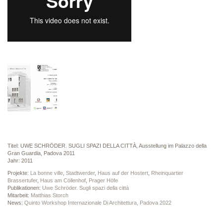
Titel: UWE SCHRÖDER. SUGLI SPAZI DELLA CITTÀ, Ausstellung im Palazzo della
Gran Guardia, Padova 2011
Jahr: 2011
Projekte:
La bonne ville
,
Stadtwerder
,
Haus auf der Hostert
,
Rheinquartier
Brassertufer
,
Haus am Cöllenhof
,
Prager Höfe
Publikationen:
Uwe Schröder. Sugli spazi della città
Mitarbeit:
Matthias Storch
News:
Quinto Workshop Internazionale Di Architettura, Padova 2022