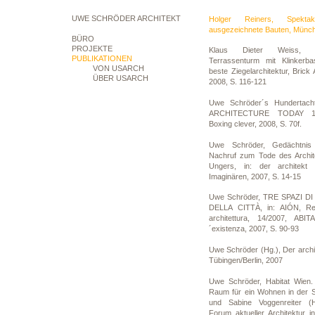
UWE SCHRÖDER ARCHITEKT
Holger Reiners, Spekta
ausgezeichnete Bauten, Münch
BÜRO
PROJEKTE
Klaus Dieter Weiss, H
PUBLIKATIONEN
Terrassenturm mit Klinkerbas
VON USARCH
beste Ziegelarchitektur, Bric
ÜBER USARCH
2008, S. 116-121
Uwe Schröder´s Hundertach
ARCHITECTURE TODAY 18
Boxing clever, 2008, S. 70f.
Uwe Schröder, Gedächtnis 
Nachruf zum Tode des Archit
Ungers, in: der architekt 
Imaginären, 2007, S. 14-15
Uwe Schröder, TRE SPAZI 
DELLA CITTÀ, in: AIÓN, Revi
architettura, 14/2007, ABI
´existenza, 2007, S. 90-93
Uwe Schröder (Hg.), Der archi
Tübingen/Berlin, 2007
Uwe Schröder, Habitat Wien.
Raum für ein Wohnen in der St
und Sabine Voggenreiter (H
Forum aktueller Architektur i