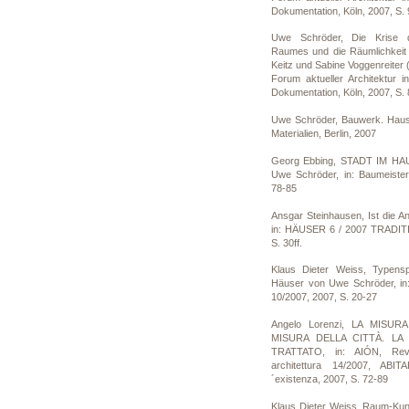
Dokumentation, Köln, 2007, S.
Uwe Schröder, Die Krise d
Raumes und die Räumlichkeit 
Keitz und Sabine Voggenreiter
Forum aktueller Architektur i
Dokumentation, Köln, 2007, S.
Uwe Schröder, Bauwerk. Haus au
Materialien, Berlin, 2007
Georg Ebbing, STADT IM HAU
Uwe Schröder, in: Baumeister
78-85
Ansgar Steinhausen, Ist die A
in: HÄUSER 6 / 2007 TRADI
S. 30ff.
Klaus Dieter Weiss, Typen
Häuser von Uwe Schröder, in
10/2007, 2007, S. 20-27
Angelo Lorenzi, LA MISU
MISURA DELLA CITTÀ. LA 
TRATTATO, in: AIÓN, Revis
architettura 14/2007, ABI
´existenza, 2007, S. 72-89
Klaus Dieter Weiss, Raum-Kun