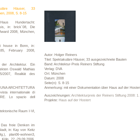
kuläre Häuser, 33
en, 2008, S. 8-15
aus Hundertacht:
is, in: brick´08, Die
k Award 2008, München,
t house in Bonn, in:
5, February 2008,
Autor: Holger Reiners
Titel: Spektakuläre Häuser, 33 ausgezeichnete Bauten
Band: Architektur-Preis Reiners Stiftung
der Architektur. Ein
Verlag: DVA
ekten Oswald Mathias
Ort: München
5/2007, Realität des
Datum: 2008
Seite(n): S. 8-15
Anmerkung: mit einer Dokumentation über Haus auf der Hoster
DI UNA ARCHITETTURA
sta internationale di
Auszeichnungen:
Architekturpreis der Reiners Stiftung 2008: 1
TARE. Lo spazio dell
Projekte:
Haus auf der Hostert
tektonische Raum I-VI,
 Das freie Denken im
adt, in: Kay von Keitz
g.), plan06-wohnen3,
n Köln, 22.-29.09.2006,