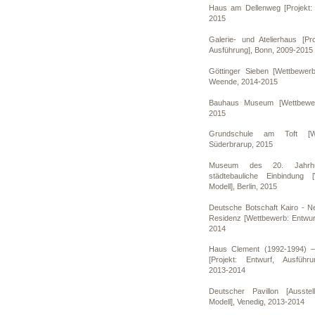
Haus am Dellenweg [Projekt: 
2015
Galerie- und Atelierhaus [Pro
Ausführung], Bonn, 2009-2015
Göttinger Sieben [Wettbewerb
Weende, 2014-2015
Bauhaus Museum [Wettbewer
2015
Grundschule am Toft [Wet
Süderbrarup, 2015
Museum des 20. Jahrhu
städtebauliche Einbindung [
Modell], Berlin, 2015
Deutsche Botschaft Kairo - N
Residenz [Wettbewerb: Entwurf
2014
Haus Clement (1992-1994) –
[Projekt: Entwurf, Ausführu
2013-2014
Deutscher Pavillon [Ausstell
Modell], Venedig, 2013-2014