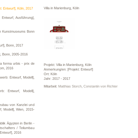
Villa in Marienburg, Köln
kt: Entwurf], Köln, 2017
 Entwurf, Ausführung],
en Kunstmuseums Bonn
rf], Bonn, 2017
], Bonn, 2005-2016
forma urbis - prix de
Projekt: Villa in Marienburg, Köln
Rom, 2016
Anmerkung/en: [Projekt: Entwurf]
Ort: Köln
erb: Entwurf, Modell],
Jahr: 2017 - 2017
Mitarbeit:
Matthias Storch
,
Constantin von Richter
b: Entwurf, Modell],
eubau von Kanzlei und
, Modell], Wien, 2015-
lik Ägypten in Berlin -
schafters / Teilumbau
Entwurf], 2016