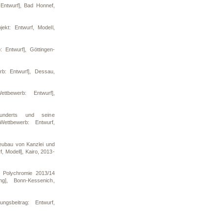
Entwurf], Bad Honnef,
jekt: Entwurf, Modell,
: Entwurf], Göttingen-
b: Entwurf], Dessau,
tbewerb: Entwurf],
nderts und seine
Wettbewerb: Entwurf,
eubau von Kanzlei und
, Modell], Kairo, 2013-
 Polychromie 2013/14
ng], Bonn-Kessenich,
ungsbeitrag: Entwurf,