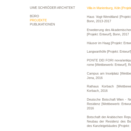
UWE SCHRÖDER ARCHITEKT
Villa in Marienburg, Köln [Proje
BÜRO
Haus Vogt-Wendtland [Projekt:
PROJEKTE
Bonn, 2013-2017
PUBLIKATIONEN
Erweiterung des Akademisch
[Projekt: Entwurf], Bonn, 2017
Häuser im Haag [Projekt: Entwu
Langwarthöfe [Projekt: Entwurf
PONTE DEI FORI nova/antiqua 
rome [Wettbewerb: Entwurf], 
Campus am Inselplatz [Wettbew
Jena, 2016
Rathaus Korbach [Wettbewer
Korbach, 2016
Deutsche Botschaft Wien - N
Residenz [Wettbewerb: Entwurf
2016
Botschaft der Arabischen Repub
Neubau der Residenz des Bot
des Kanzleigebäudes [Projekt: 