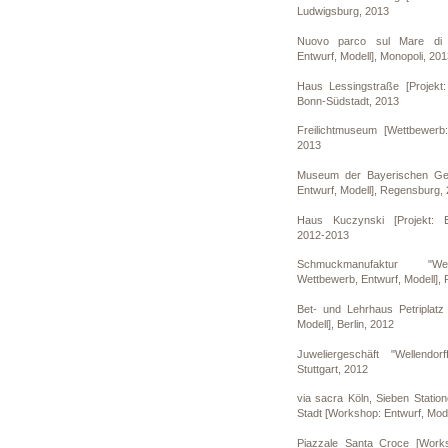
Ludwigsburg, 2013
Nuovo parco sul Mare di 
Entwurf, Modell], Monopoli, 20
Haus Lessingstraße [Projekt:
Bonn-Südstadt, 2013
Freilichtmuseum [Wettbewerb: 
2013
Museum der Bayerischen Ges
Entwurf, Modell], Regensburg,
Haus Kuczynski [Projekt: En
2012-2013
Schmuckmanufaktur "Well
Wettbewerb, Entwurf, Modell],
Bet- und Lehrhaus Petriplatz
Modell], Berlin, 2012
Juweliergeschäft "Wellendorf
Stuttgart, 2012
via sacra Köln, Sieben Stati
Stadt [Workshop: Entwurf, Mode
Piazzale Santa Croce [Works