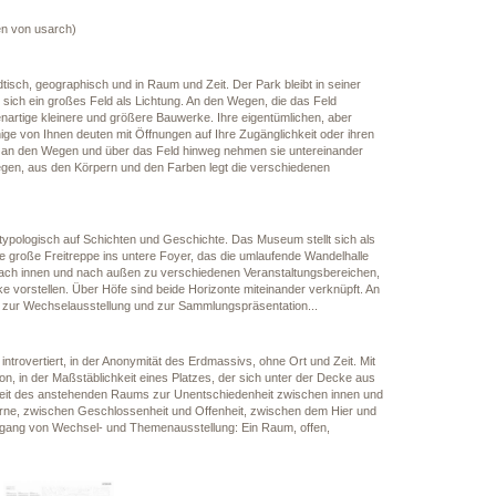
en von usarch)
dtisch, geographisch und in Raum und Zeit. Der Park bleibt in seiner
sich ein großes Feld als Lichtung. An den Wegen, die das Feld
artige kleinere und größere Bauwerke. Ihre eigentümlichen, aber
ige von Ihnen deuten mit Öffnungen auf Ihre Zugänglichkeit oder ihren
an den Wegen und über das Feld hinweg nehmen sie untereinander
egen, aus den Körpern und den Farben legt die verschiedenen
nd typologisch auf Schichten und Geschichte. Das Museum stellt sich als
 die große Freitreppe ins untere Foyer, das die umlaufende Wandelhalle
g nach innen und nach außen zu verschiedenen Veranstaltungsbereichen,
rke vorstellen. Über Höfe sind beide Horizonte miteinander verknüpft. An
b zur Wechselausstellung und zur Sammlungspräsentation...
introvertiert, in der Anonymität des Erdmassivs, ohne Ort und Zeit. Mit
on, in der Maßstäblichkeit eines Platzes, der sich unter der Decke aus
igkeit des anstehenden Raums zur Unentschiedenheit zwischen innen und
ne, zwischen Geschlossenheit und Offenheit, zwischen dem Hier und
rgang von Wechsel- und Themenausstellung: Ein Raum, offen,