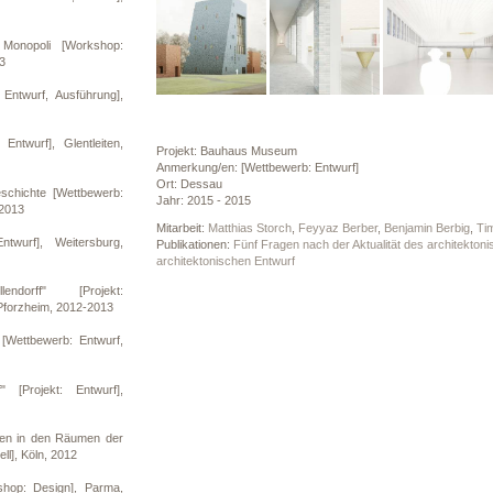
Monopoli [Workshop:
13
 Entwurf, Ausführung],
Entwurf], Glentleiten,
Projekt: Bauhaus Museum
Anmerkung/en: [Wettbewerb: Entwurf]
Ort: Dessau
chichte [Wettbewerb:
Jahr: 2015 - 2015
 2013
Mitarbeit:
Matthias Storch
,
Feyyaz Berber
,
Benjamin Berbig
,
Ti
twurf], Weitersburg,
Publikationen:
Fünf Fragen nach der Aktualität des architekton
architektonischen Entwurf
endorff" [Projekt:
 Pforzheim, 2012-2013
 [Wettbewerb: Entwurf,
f" [Projekt: Entwurf],
onen in den Räumen der
ll], Köln, 2012
hop: Design], Parma,