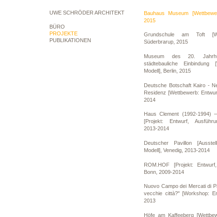
UWE SCHRÖDER ARCHITEKT
Bauhaus Museum [Wettbewer
2015
BÜRO
PROJEKTE
Grundschule am Toft [Wet
PUBLIKATIONEN
Süderbrarup, 2015
Museum des 20. Jahrhu
städtebauliche Einbindung [
Modell], Berlin, 2015
Deutsche Botschaft Kairo - N
Residenz [Wettbewerb: Entwurf
2014
Haus Clement (1992-1994) –
[Projekt: Entwurf, Ausführu
2013-2014
Deutscher Pavillon [Ausstell
Modell], Venedig, 2013-2014
ROM.HOF [Projekt: Entwurf, 
Bonn, 2009-2014
Nuovo Campo dei Mercati di Pa
vecchie città?" [Workshop: En
2013
Höfe am Kaffeeberg [Wettbewe