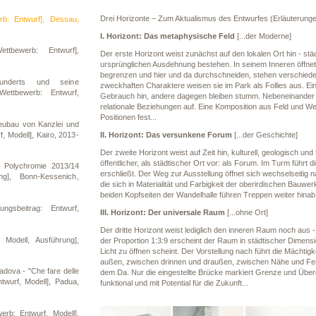
Drei Horizonte – Zum Aktualismus des Entwurfes (Erläuterung
b: Entwurf], Dessau,
I. Horizont: Das metaphysische Feld
[...der Moderne]
tbewerb: Entwurf],
Der erste Horizont weist zunächst auf den lokalen Ort hin - stä
ursprünglichen Ausdehnung bestehen. In seinem Inneren öffnet 
begrenzen und hier und da durchschneiden, stehen verschieden
nderts und seine
zweckhaften Charaktere weisen sie im Park als Follies aus. Ein
Wettbewerb: Entwurf,
Gebrauch hin, andere dagegen bleiben stumm. Nebeneinander 
relationale Beziehungen auf. Eine Komposition aus Feld und W
Positionen fest...
eubau von Kanzlei und
, Modell], Kairo, 2013-
II. Horizont: Das versunkene Forum
[...der Geschichte]
Der zweite Horizont weist auf Zeit hin, kulturell, geologisch u
öffentlicher, als städtischer Ort vor: als Forum. Im Turm führt
 Polychromie 2013/14
erschließt. Der Weg zur Ausstellung öffnet sich wechselseiti
ng], Bonn-Kessenich,
die sich in Materialität und Farbigkeit der oberirdischen Bauwe
beiden Kopfseiten der Wandelhalle führen Treppen weiter hina
ungsbeitrag: Entwurf,
III. Horizont: Der universale Raum
[...ohne Ort]
Der dritte Horizont weist lediglich den inneren Raum noch aus - 
Modell, Ausführung],
der Proportion 1:3:9 erscheint der Raum in städtischer Dimensi
Licht zu öffnen scheint. Der Vorstellung nach führt die Mächt
außen, zwischen drinnen und draußen, zwischen Nähe und Fer
dova - "Che fare delle
dem Da. Nur die eingestellte Brücke markiert Grenze und Übe
twurf, Modell], Padua,
funktional und mit Potential für die Zukunft...
rb: Entwurf, Modell],