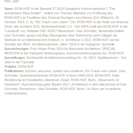
PDF_A&P
News:
ROM.HOF in der Bauwelt 37.2014 Gangbarer Konservativimus?
,
"Der
wunderbare Waschsalon" - Artikel von Thomas Kliemann zur Eröffnung des
ROM.HOFs im Feuilleton des General-Anzeigers erschienen (GA, Mittwoch, 15.
Oktober 2014, S. 9)
,
"Ein Traum vom Leben." Der ROM.HOF in der Kritik von Andreas
Denk, der architekt 5/14
,
Studentwohnheim 2.0 - Der WDR stellt den ROM.HOF in der
"Lokalzeit" vor
,
Heftpate DBZ 4/2017 Mauerwerk: Uwe Schröder
,
Verwandtschaften.
Uwe Schröder sprach mit Elias Baumgarten über Referenzen und Collagen als
Methode im architektonischen Entwurf, in: archithese 3.2017
,
ROM.HOF auf der
Shortlist des BDA - Architekturpreises „Nike“ 2019 in der Kategorie: Symbolik
Auszeichnungen:
Fritz-Höger-Preis 2014 für Backstein-Architektur: SPECIAL
MENTION in der Kategorie Wohnungsbau, Geschosswohnungsbau für: ROM.HOF
Ausstellungen:
Dortmunder Architekturausstellung No. 16, 2014: Stadtbaukunst - Der
Stein in der Fassade
Projekte:
ROM.HOF
Publikationen:
Kochen, waschen, spielen und studieren
,
Ein Traum vom Leben. Uwe
Schröder: Studentenwohnheim ROM.HOF in Bonn 2009-2014
,
ROM.HOF, Patio
Residencial de Estudiantes
,
Abenteuer Ziegel. ROM.HOF, Bonn
,
„Mauerwerk ist
Handwerk“
,
Auszeichnung guter Bauten 2017
,
Architettura e città nella lezione di Uwe
Schröder
,
Romaneum. Uwe Schröder. ROM.HOF, Bonn. Un òikos per la periferia
contemporanea