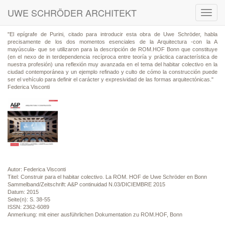
UWE SCHRÖDER ARCHITEKT
Toggl
navig
"El epígrafe de Purini, citado para introducir esta obra de Uwe Schröder, habla
precisamente de los dos momentos esenciales de la Arquitectura -con la A
mayúscula- que se utilizaron para la descripción de ROM.HOF Bonn que constituye
(en el nexo de in terdependencia recíproca entre teoría y práctica característica de
nuestra profesión) una reflexión muy avanzada en el tema del habitar colectivo en la
ciudad contemporánea y un ejemplo refinado y culto de cómo la construcción puede
ser el vehículo para definir el carácter y expresividad de las formas arquitectónicas."
Federica Visconti
Autor: Federica Visconti
Titel: Construir para el habitar colectivo. La ROM. HOF de Uwe Schröder en Bonn
Sammelband/Zeitschrift: A&P continuidad N.03/DICIEMBRE 2015
Datum: 2015
Seite(n): S. 38-55
ISSN: 2362-6089
Anmerkung: mit einer ausführlichen Dokumentation zu ROM.HOF, Bonn